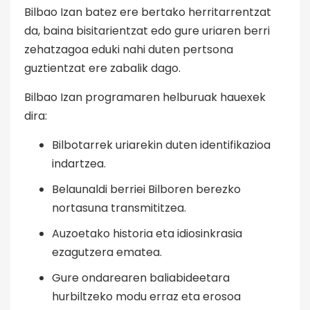
Bilbao Izan batez ere bertako herritarrentzat
da, baina bisitarientzat edo gure uriaren berri
zehatzagoa eduki nahi duten pertsona
guztientzat ere zabalik dago.
Bilbao Izan programaren helburuak hauexek
dira:
Bilbotarrek uriarekin duten identifikazioa
indartzea.
Belaunaldi berriei Bilboren berezko
nortasuna transmititzea.
Auzoetako historia eta idiosinkrasia
ezagutzera ematea.
Gure ondarearen baliabideetara
hurbiltzeko modu erraz eta erosoa