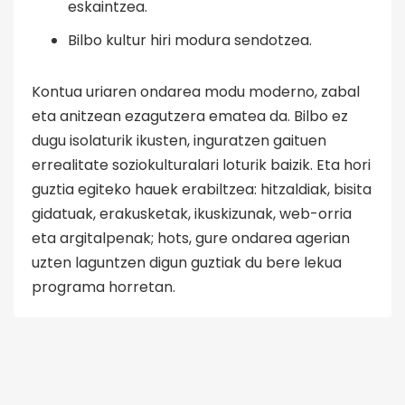
eskaintzea.
Bilbo kultur hiri modura sendotzea.
Kontua uriaren ondarea modu moderno, zabal
eta anitzean ezagutzera ematea da. Bilbo ez
dugu isolaturik ikusten, inguratzen gaituen
errealitate soziokulturalari loturik baizik. Eta hori
guztia egiteko hauek erabiltzea: hitzaldiak, bisita
gidatuak, erakusketak, ikuskizunak, web-orria
eta argitalpenak; hots, gure ondarea agerian
uzten laguntzen digun guztiak du bere lekua
programa horretan.