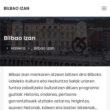
BILBAO IZAN
Bilbao Izan
Hasiera
Bilbao Izan
»
Bilbao Izan markaren atzean biltzen dira Bilboko
Udaleko Kultura eta Hezkuntza Sailak uriaren
funtsa zabaltzeko bultzatzen dituen programa
guztiak: Historia, ondarea, pertsona
garrantzitsuek utzitako aztarna, hirigintza,
auzoen historiak, kaleen eta bazter bitxienak,…