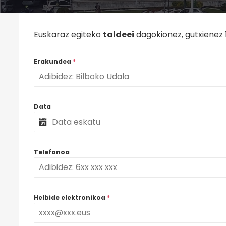
Euskaraz egiteko
taldeei
dagokionez, gutxienez 
Erakundea
*
Data
Telefonoa
Helbide elektronikoa
*