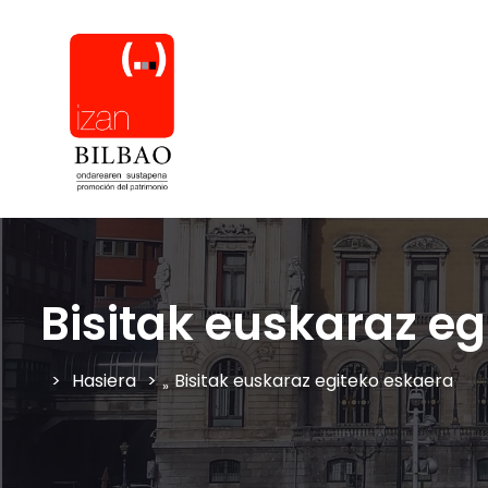
Bisitak euskaraz e
Hasiera
Bisitak euskaraz egiteko eskaera
»