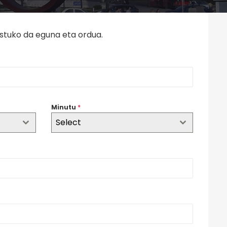
stuko da eguna eta ordua.
Minutu
*
Select