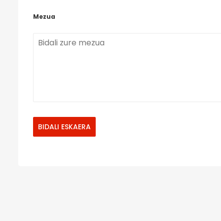
Mezua
BIDALI ESKAERA