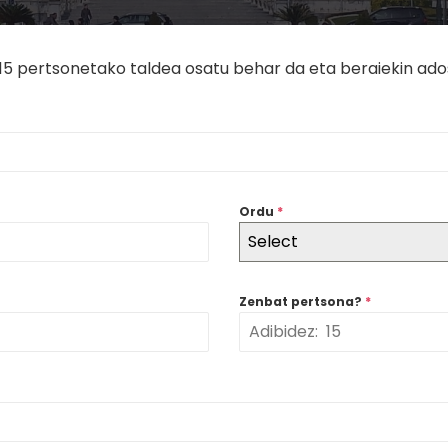
15 pertsonetako taldea osatu behar da eta beraiekin ado
Ordu
*
Select
Zenbat pertsona?
*