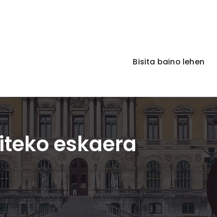
Bisita baino lehen
giteko eskaera