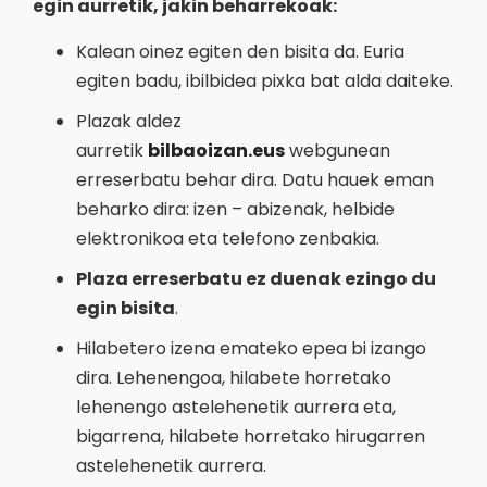
egin aurretik, jakin beharrekoak:
Kalean oinez egiten den bisita da. Euria
egiten badu, ibilbidea pixka bat alda daiteke.
Plazak aldez
aurretik
bilbaoizan.eus
webgunean
erreserbatu behar dira. Datu hauek eman
beharko dira: izen – abizenak, helbide
elektronikoa eta telefono zenbakia.
Plaza erreserbatu ez duenak ezingo du
egin bisita
.
Hilabetero izena emateko epea bi izango
dira. Lehenengoa, hilabete horretako
lehenengo astelehenetik aurrera eta,
bigarrena, hilabete horretako hirugarren
astelehenetik aurrera.