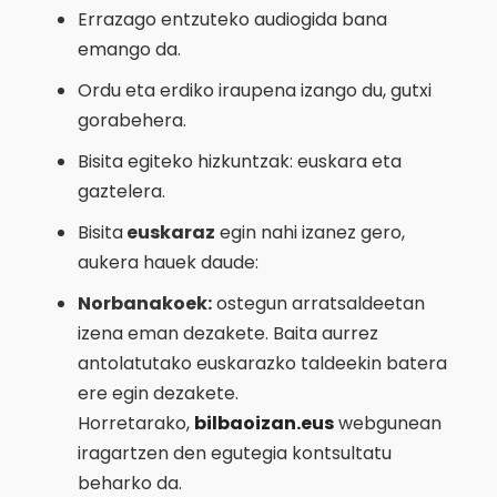
Errazago entzuteko audiogida bana
emango da.
Ordu eta erdiko iraupena izango du, gutxi
gorabehera.
Bisita egiteko hizkuntzak: euskara eta
gaztelera.
Bisita
euskaraz
egin nahi izanez gero,
aukera hauek daude:
Norbanakoek:
ostegun arratsaldeetan
izena eman dezakete. Baita aurrez
antolatutako euskarazko taldeekin batera
ere egin dezakete.
Horretarako,
bilbaoizan.eus
webgunean
iragartzen den egutegia kontsultatu
beharko da.