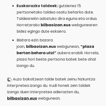
Euskarazko taldeek:
gutxienez 15
pertsonetako taldea osatu beharko dute.
Taldearekin adostuko dira eguna eta ordua.
Horretarako
bilbaoizan.eus
webgunearen
bidez egingo dute eskaera.
Bisitara ezin bazara
joan,
bilbaoizan.eus
webgunean,
“plaza
bertan behera utzi”
aukera erabili. Horrela,
plaza hori beste pertsona batek bete ahal
izango du.
Auzo bakoitzean talde batek zeinu hizkuntza
interpretea izango du. Irudi honek zein taldek
izango duen interpretea adierazten du,
bilbaoizan.eus
webgunean.