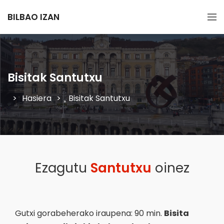
BILBAO IZAN
Bisitak Santutxu
Hasiera
Bisitak Santutxu
»
Ezagutu
Santutxu
oinez
Gutxi gorabeherako iraupena: 90 min.
Bisita